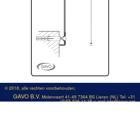
© 2018, alle rechten voorbehouden.
GAVO B.V.
Molenvaart 41-49 7364 BS Lieren (NL) Tel: +31
(0)55 506 14 28 e-mail info@gavo.net