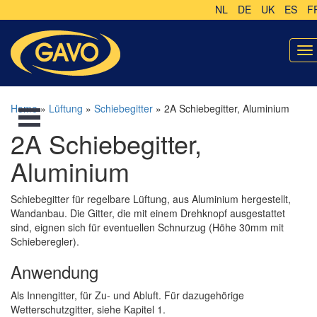
NL
DE
UK
ES
F
To
na
Home
»
Lüftung
»
Schiebegitter
» 2A Schiebegitter, Aluminium
2A Schiebegitter,
Aluminium
Schiebegitter für regelbare Lüftung, aus Aluminium hergestellt,
Wandanbau. Die Gitter, die mit einem Drehknopf ausgestattet
sind, eignen sich für eventuellen Schnurzug (Höhe 30mm mit
Schieberegler).
Anwendung
Als Innengitter, für Zu- und Abluft. Für dazugehörige
Wetterschutzgitter, siehe Kapitel 1.