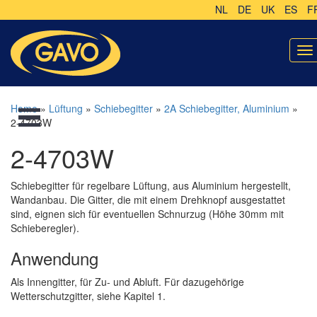
NL
DE
UK
ES
F
To
na
Home
»
Lüftung
»
Schiebegitter
»
2A Schiebegitter, Aluminium
»
2-4703W
2-4703W
Schiebegitter für regelbare Lüftung, aus Aluminium hergestellt,
Wandanbau. Die Gitter, die mit einem Drehknopf ausgestattet
sind, eignen sich für eventuellen Schnurzug (Höhe 30mm mit
Schieberegler).
Anwendung
Als Innengitter, für Zu- und Abluft. Für dazugehörige
Wetterschutzgitter, siehe Kapitel 1.