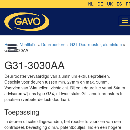
NL
DE
UK
ES
F
To
na
Home
»
Ventilatie
»
Deurroosters
»
G31 Deurrooster, aluminium
»
G31-3030AA
G31-3030AA
Deurrooster vervaardigd van aluminium extrusieprofielen.
Geschikt voor deuren tussen min. 27mm en max. 50mm.
Voorzien van V-lamellen, zichtdicht. Bij een deurdikte vanaf 54mm
adviseren wij ons type G34, of twee stuks G1-lamellenroosters te
plaatsen (verbeterde luchtdoorlaat).
Toepassing
In deuren of scheidingswanden, het rooster is voorzien van een
contradeel, bevestiging d.m.v. patentboutjes. Indien een hogere