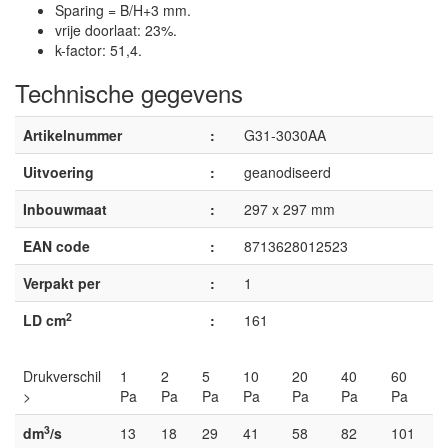
Sparing = B/H+3 mm.
vrije doorlaat: 23%.
k-factor: 51,4.
Technische gegevens
Artikelnummer
:
G31-3030AA
Uitvoering
:
geanodiseerd
Inbouwmaat
:
297 x 297 mm
EAN code
:
8713628012523
Verpakt per
:
1
2
LD cm
:
161
Drukverschil
1
2
5
10
20
40
60
>
Pa
Pa
Pa
Pa
Pa
Pa
Pa
3
dm
/s
13
18
29
41
58
82
101