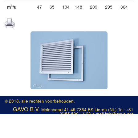
3
m
/u
47
65
104
148
209
295
364
© 2018, alle rechten voorbehouden.
GAVO B.V.
Molenvaart 41-49 7364 BS Lieren (NL) Tel: +31
(0)55 506 14 28 e-mail info@gavo.net