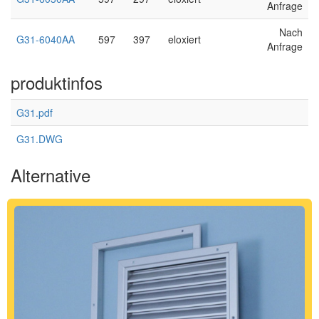
Anfrage
Nach
G31-6040AA
597
397
eloxiert
Anfrage
produktinfos
G31.pdf
G31.DWG
Alternative