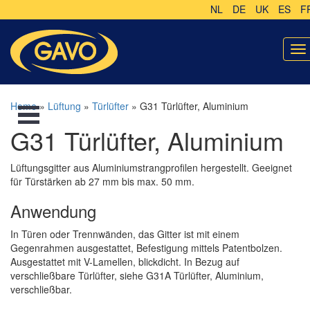
NL
DE
UK
ES
F
To
na
Home
»
Lüftung
»
Türlüfter
» G31 Türlüfter, Aluminium
G31 Türlüfter, Aluminium
Lüftungsgitter aus Aluminiumstrangprofilen hergestellt. Geeignet
für Türstärken ab 27 mm bis max. 50 mm.
Anwendung
In Türen oder Trennwänden, das Gitter ist mit einem
Gegenrahmen ausgestattet, Befestigung mittels Patentbolzen.
Ausgestattet mit V-Lamellen, blickdicht. In Bezug auf
verschließbare Türlüfter, siehe G31A Türlüfter, Aluminium,
verschließbar.