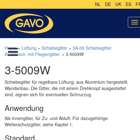
NL
DE
UK
ES
F
To
na
Home
»
Lüftung
»
Schiebegitter
»
3A-09 Schiebegitter,
Aluminium, mit Fliegengitter.
» 3-5009W
3-5009W
Schiebegitter für regelbare Lüftung, aus Aluminium hergestellt,
Wandanbau. Die Gitter, die mit einem Drehknopf ausgestattet
sind, eignen sich für eventuellen Schnurzug.
Anwendung
Als Innengitter, für Zu- und Abluft. Für dazugehörige
Wetterschutzgitter, siehe Kapitel 1.
Standard