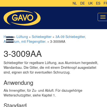
NL
DE
UK
ES
F
To
na
Home
»
Lüftung
»
Schiebegitter
»
3A-09 Schiebegitter,
Aluminium, mit Fliegengitter.
» 3-3009AA
3-3009AA
Schiebegitter für regelbare Lüftung, aus Aluminium hergestellt,
Wandanbau. Die Gitter, die mit einem Drehknopf ausgestattet
sind, eignen sich für eventuellen Schnurzug.
Anwendung
Als Innengitter, für Zu- und Abluft. Für dazugehörige
Wetterschutzgitter, siehe Kapitel 1.
Standard