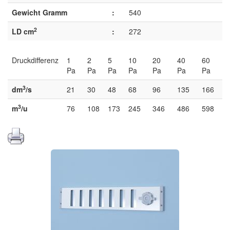
Gewicht Gramm
:
540
2
LD cm
:
272
Druckdifferenz
1
2
5
10
20
40
60
Pa
Pa
Pa
Pa
Pa
Pa
Pa
3
dm
/s
21
30
48
68
96
135
166
3
m
/u
76
108
173
245
346
486
598