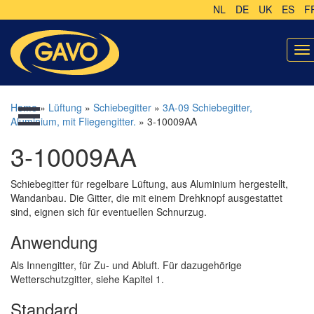
NL
DE
UK
ES
F
To
na
Home
»
Lüftung
»
Schiebegitter
»
3A-09 Schiebegitter,
Aluminium, mit Fliegengitter.
» 3-10009AA
3-10009AA
Schiebegitter für regelbare Lüftung, aus Aluminium hergestellt,
Wandanbau. Die Gitter, die mit einem Drehknopf ausgestattet
sind, eignen sich für eventuellen Schnurzug.
Anwendung
Als Innengitter, für Zu- und Abluft. Für dazugehörige
Wetterschutzgitter, siehe Kapitel 1.
Standard