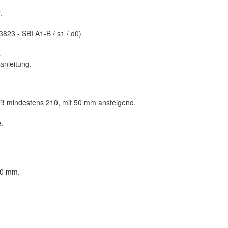
.
823 - SBI A1-B / s1 / d0)
.
nleitung.
 mindestens 210, mit 50 mm ansteigend.
.
60 mm.