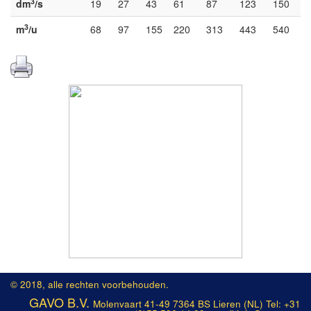
3
dm
/s
19
27
43
61
87
123
150
3
m
/u
68
97
155
220
313
443
540
© 2018, alle rechten voorbehouden.
GAVO B.V.
Molenvaart 41-49 7364 BS Lieren (NL) Tel: +31