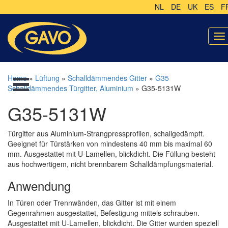
NL
DE
UK
ES
F
To
na
Home
»
Lüftung
»
Schalldämmendes Gitter
»
G35
Schalldämmendes Türgitter, Aluminium
» G35-5131W
G35-5131W
Türgitter aus Aluminium-Strangpressprofilen, schallgedämpft.
Geeignet für Türstärken von mindestens 40 mm bis maximal 60
mm. Ausgestattet mit U-Lamellen, blickdicht. Die Füllung besteht
aus hochwertigem, nicht brennbarem Schalldämpfungsmaterial.
Anwendung
In Türen oder Trennwänden, das Gitter ist mit einem
Gegenrahmen ausgestattet, Befestigung mittels schrauben.
Ausgestattet mit U-Lamellen, blickdicht. Die Gitter wurden speziell